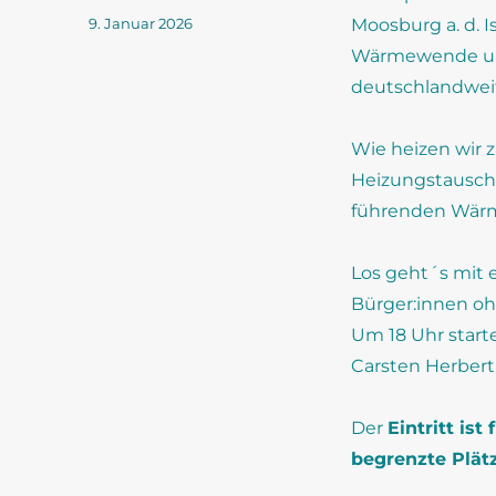
Veröffentlicht
9. Januar 2026
Moosburg a. d. I
am
Wärmewende un
deutschlandwei
Wie heizen wir z
Heizungstausch 
führenden Wär
Los geht´s mit
Bürger:innen oh
Um 18 Uhr start
Carsten Herbert
Der
Eintritt
ist
begrenzte Plät