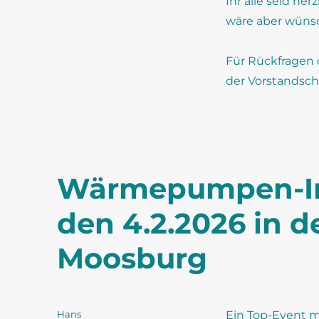
Ihr alle seid he
wäre aber wüns
Für Rückfragen 
der Vorstandsch
Wärmepumpen-In
den 4.2.2026 in d
Moosburg
Autor
Hans
Ein Top-Event 