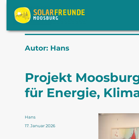
Solarfreunde Moosburg e.V.
Autor:
Hans
Projekt Moosburg
für Energie, Klim
Autor
Hans
Veröffentlicht
17. Januar 2026
am