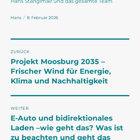
Hans Stanglmair und das gesamte Team
Autor
Veröffentlicht
Hans
8. Februar 2026
am
Beitragsnavigation
ZURÜCK
Projekt Moosburg 2035 –
Vorheriger
Beitrag:
Frischer Wind für Energie,
Klima und Nachhaltigkeit
WEITER
E-Auto und bidirektionales
Nächster
Beitrag:
Laden –wie geht das? Was ist
zu beachten und geht das