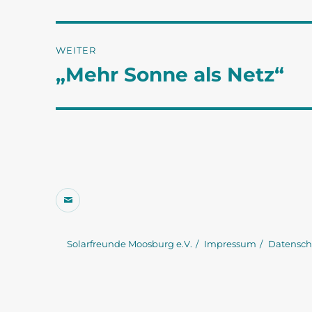
Beitrag:
WEITER
„Mehr Sonne als Netz“
Nächster
Beitrag:
E-
Mail
Solarfreunde Moosburg e.V.
Impressum
Datensch