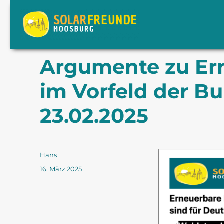
Solarfreunde Moosburg e.V.
Argumente zu Er
im Vorfeld der 
23.02.2025
Autor
Hans
Veröffentlicht
16. März 2025
am