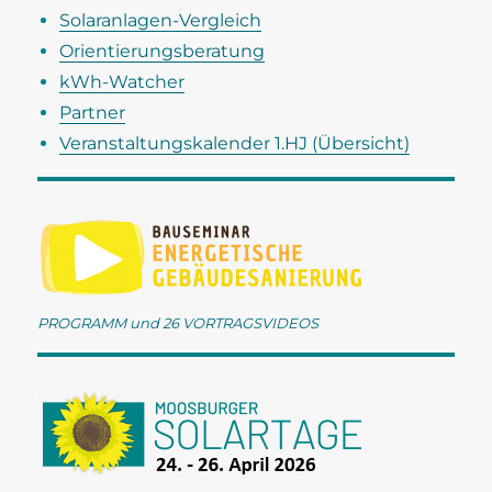
n
c
Solaranlagen-Vergleich
h
Orientierungsberatung
t
kWh-Watcher
e
Partner
n
Veranstaltungskalender 1.HJ (Übersicht)
,
N
a
v
i
g
PROGRAMM und 26 VORTRAGSVIDEOS
a
t
i
o
n