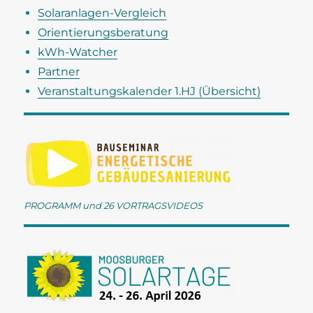
n
n
Solaranlagen-Vergleich
s
Orientierungsberatung
i
kWh-Watcher
c
Partner
h
Veranstaltungskalender 1.HJ (Übersicht)
t
e
n
,
N
a
PROGRAMM und 26 VORTRAGSVIDEOS
v
i
g
a
t