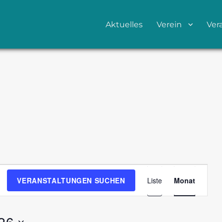
Aktuelles
Verein
Ver
V
VERANSTALTUNGEN SUCHEN
Liste
Monat
e
r
a
26