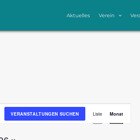
Aktuelles
Verein
Ver
V
VERANSTALTUNGEN SUCHEN
Liste
Monat
e
r
a
26