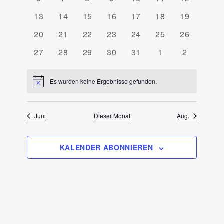
t
e
e
e
e
e
e
e
e
V
V
V
V
V
V
V
s
m
a
r
0
r
0
0
r
0
r
0
r
0
r
0
r
13
14
15
16
17
18
19
n
e
e
e
e
e
e
e
l
t
w
a
V
a
V
V
a
V
a
V
a
V
a
V
a
d
0
r
0
r
0
r
0
r
r
0
r
0
r
0
20
21
22
23
24
25
26
t
a
n
e
n
e
e
n
e
n
e
n
e
n
e
n
ä
u
V
a
V
a
V
a
V
a
a
V
a
V
a
V
e
s
r
0
s
r
0
r
0
s
r
0
s
r
0
s
r
s
0
r
s
0
27
28
29
30
31
1
2
l
h
n
e
n
e
n
e
n
e
n
n
e
n
e
n
e
r
t
a
V
t
a
V
a
V
t
a
V
t
a
V
t
a
t
V
a
t
V
g
t
l
r
s
r
s
r
s
r
s
s
r
s
r
s
r
v
a
n
e
a
n
e
n
e
a
n
e
a
n
e
a
n
a
e
n
a
e
A
u
a
t
a
t
a
t
a
t
t
a
t
a
t
a
Es wurden keine Ergebnisse gefunden.
e
H
n
l
s
r
l
s
r
s
r
l
s
r
l
s
r
l
s
l
r
s
l
r
o
n
a
n
a
n
a
n
a
a
n
a
n
a
n
i
n
n
s
t
t
a
t
t
a
t
a
t
t
a
t
t
a
t
t
t
a
t
t
a
n
n
s
l
s
l
s
l
s
l
l
s
l
s
l
s
i
g
w
.
u
a
n
u
a
n
a
n
u
a
n
u
a
n
u
a
u
n
a
u
n
Juni
Dieser Monat
Aug.
V
t
t
t
t
t
t
t
t
t
t
t
t
t
t
e
c
e
n
l
s
n
l
s
l
s
n
l
s
n
l
s
n
l
n
s
l
n
s
i
h
a
u
a
u
a
u
a
u
u
a
u
a
u
a
e
s
g
t
t
g
t
t
t
t
g
t
t
g
t
t
g
t
g
t
t
g
t
n
t
l
n
l
n
l
n
l
n
n
l
n
l
n
l
r
e
u
a
e
u
a
u
a
e
u
a
e
u
a
e
u
e
a
u
e
a
KALENDER ABONNIEREN
e
S
t
g
t
g
t
g
t
g
g
t
g
t
g
t
a
n
n
l
n
n
l
n
l
n
n
l
n
n
l
n
n
n
l
n
n
l
n
u
u
e
u
e
u
e
u
e
e
u
e
u
e
u
-
g
t
g
t
g
t
g
t
g
t
g
t
g
t
n
n
n
n
n
n
n
n
n
n
n
n
n
n
n
c
N
e
u
e
u
e
u
e
u
e
u
e
u
e
u
s
g
g
g
g
g
g
g
a
h
n
n
n
n
n
n
n
n
n
n
n
n
n
n
t
e
e
e
e
e
e
e
v
e
g
g
g
g
g
g
g
i
n
n
n
n
n
n
n
a
e
e
e
e
e
e
e
u
g