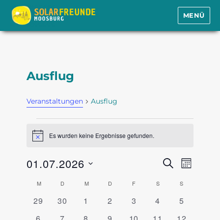
MENÜ
Solarfreunde Moosburg e.V.
Ausflug
Veranstaltungen
Ausflug
Veranstaltungen
Es wurden keine Ergebnisse gefunden.
H
i
n
01.07.2026
V
V
S
w
M
e
e
U
e
O
D
i
C
r
K
M
MONTAG
D
DIENSTAG
M
MITTWOCH
D
DONNERSTAG
F
FREITAG
S
SAMSTAG
S
SONNTAG
N
s
r
H
a
a
A
a
0
0
0
0
0
0
0
29
30
1
2
3
4
E
5
n
a
T
t
l
V
V
V
V
V
V
V
s
n
0
0
0
0
0
0
0
6
7
8
9
10
11
12
u