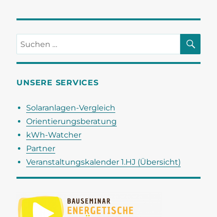
l
n
n
n
n
n
n
n
a
n
t
t
d
i
u
A
SU
o
Suchen
n
n
n
nach:
g
s
e
i
UNSERE SERVICES
n
c
h
Solaranlagen-Vergleich
t
Orientierungsberatung
e
kWh-Watcher
n
Partner
,
Veranstaltungskalender 1.HJ (Übersicht)
N
a
v
i