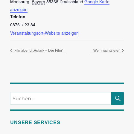
Moosburg
,
Bayern
85368
Deutschland
Google Karte
anzeigen
Telefon
08761/ 23 84
Veranstaltungsort-Website anzeigen
Filmabend „Autark – Der Film“
Weihnachtsfeier
SU
Suchen
nach:
UNSERE SERVICES