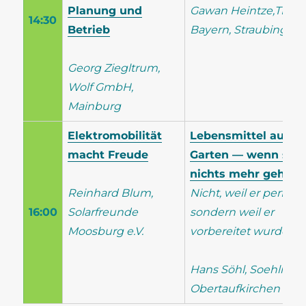
Planung und
Gawan Heintze,TFZ
14:30
Betrieb
Bayern, Straubing
Georg Ziegltrum,
Wolf GmbH,
Mainburg
Elektromobilität
Lebensmittel aus 
macht Freude
Garten — wenn son
nichts mehr geht
.
Reinhard Blum,
Nicht, weil er perfekt i
16:00
Solarfreunde
sondern weil er
Moosburg e.V.
vorbereitet wurde.
Hans Söhl, Soehlmetal
Obertaufkirchen