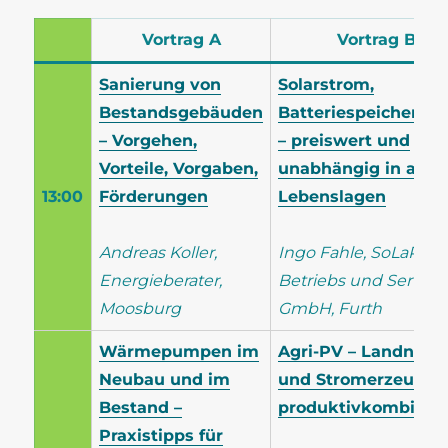
Vortrag A
Vortrag B
Sanierung von
Solarstrom,
Bestandsgebäuden
Batteriespeicher & 
– Vorgehen,
– preiswert und
Vorteile, Vorgaben,
unabhängig in allen
13:00
Förderungen
Lebenslagen
Andreas Koller,
Ingo Fahle, SoLaR
Energieberater,
Betriebs und Service
Moosburg
GmbH, Furth
Wärmepumpen im
Agri-PV – Landnutz
Neubau und im
und Stromerzeugu
Bestand –
produktivkombinier
Praxistipps für