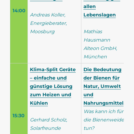
allen
14:00
Andreas Koller,
Lebenslagen
Energieberater,
Moosburg
Mathias
Hausmann
Alteon GmbH,
München
Klima-Split Geräte
Die Bedeutung
– einfache und
der Bienen für
günstige Lösung
Natur, Umwelt
zum Heizen und
und
Kühlen
Nahrungsmittel
.
Was kann ich für
15:30
Gerhard Scholz,
die Bienenweide
Solarfreunde
tun?