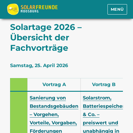
MENÜ
Solarfreunde Moosburg e.V.
Solartage 2026 –
Übersicht der
Fachvorträge
Samstag, 25. April 2026
Vortrag A
Vortrag B
Sanierung von
Solarstrom,
Bestandsgebäuden
Batteriespeicher
– Vorgehen,
& Co. –
Vorteile, Vorgaben,
preiswert und
Förderungen
unabhängig in