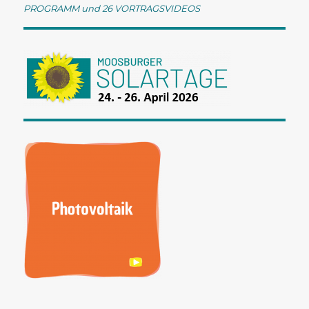
t
PROGRAMM und 26 VORTRAGSVIDEOS
i
o
n