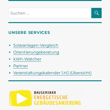
A
o
n
n
n
SU
Suchen
g
s
nach:
e
i
n
c
UNSERE SERVICES
h
t
Solaranlagen-Vergleich
e
Orientierungsberatung
n
kWh-Watcher
,
Partner
N
Veranstaltungskalender 1.HJ (Übersicht)
a
v
i
g
a