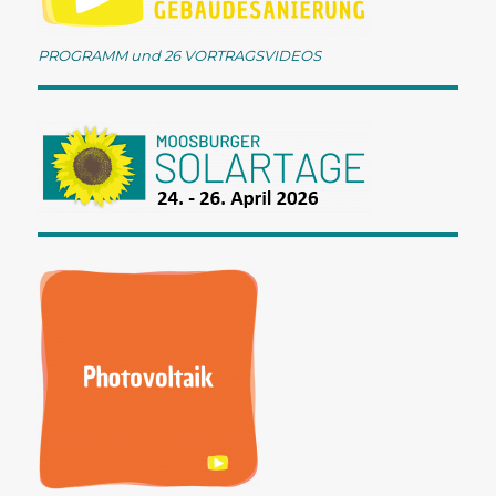
g
a
PROGRAMM und 26 VORTRAGSVIDEOS
t
i
o
n