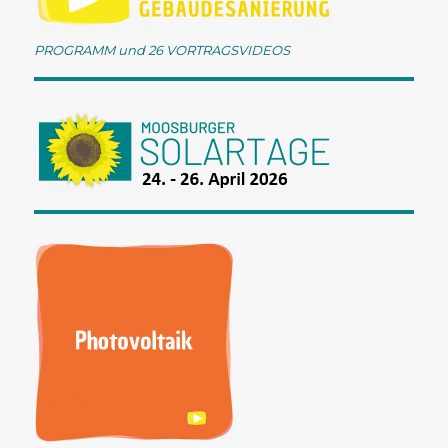
g
a
PROGRAMM und 26 VORTRAGSVIDEOS
t
i
o
n