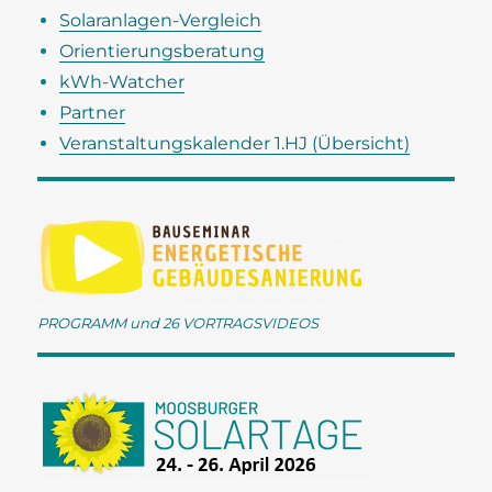
Solaranlagen-Vergleich
a
n
t
Orientierungsberatung
d
i
kWh-Watcher
A
o
Partner
n
n
Veranstaltungskalender 1.HJ (Übersicht)
s
i
c
h
t
e
PROGRAMM und 26 VORTRAGSVIDEOS
n
,
N
a
v
i