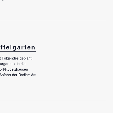
n
s
t
a
l
t
u
ffelgarten
n
t Folgendes geplant:
g
urgarten) in die
A
dorf/Rudelzhausen
n
Abfahrt der Radler: Am
s
“
i
c
h
t