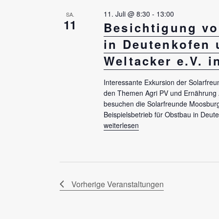
u
n
11. Juli @ 8:30
-
13:00
SA.
c
11
Besichtigung vo
g
h
e
in Deutenkofen 
b
e
Weltacker e.V. 
e
u
n
Interessante Exkursion der Solarfre
n
.
den Themen Agri PV und Ernährung 
besuchen die Solarfreunde Moosburg
d
S
Beispielsbetrieb für Obstbau in Deu
u
A
„Besichtigung von Agri-PV in Deutenk
weiterlesen
c
n
h
s
e
i
n
Vorherige
Veranstaltungen
a
c
c
h
h