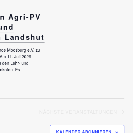
e
n
n Agri-PV
-
und
N
in Landshut
a
v
unde Moosburg e.V. zu
i
Am 11. Juli 2026
g
 den Lehr- und
a
tenkofen. Es …
ofen und Weltacker e.V. in Landshut“
t
i
o
n
NÄCHSTE
VERANSTALTUNGEN
KALENDER ABONNIEREN