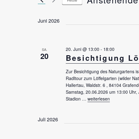
a
e
D
n
S
a
Juni 2026
s
c
t
t
h
u
l
a
m
20. Juni @ 13:00
-
18:00
SA.
ü
w
20
l
Besichtigung Lö
s
ä
t
s
h
Zur Besichtigung des Naturgartens is
u
e
Radltour zum Löffelgarten (wilder Nat
l
l
Hallertau, Waldstr. 6 , 84104 Grafen
n
e
Samstag, 20.06.2026 um 13:00 Uhr, 
w
n
g
Stadion …
„Besichtigung Löffelgarten
weiterlesen
o
.
e
r
Juli 2026
n
t
e
S
i